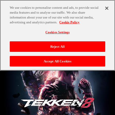
LANGUAGE
We use cookies to personalise content and ads, to provide social
OFFICIAL
media features and to analyse our traffic. We also share
information about your use of our site with our social media,
advertising and analytics partners.
Cookie Policy
TOP
Cookies Settings
Reject All
MOVIE
Accept All Cookies
CHARACTER
BATTLE