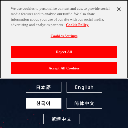
We use cookies to personalise content and ads, to provide social
media features and to analyse our traffic. We also share
LANGUAGE
information about your use of our site with our social media,
OFFICIAL
advertising and analytics partners.
Cookie Policy
TOP
TEKKEN8 DEMO
Cookies Settings
Reject All
NEWS
'철권 8' 체험판 정보
Accept All Cookies
日本語
English
MOVIE
한국어
简体中文
繁體中文
CHARACTER